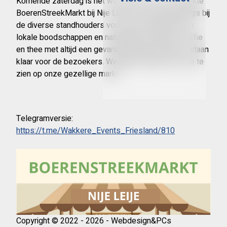
Komende zaterdag is het weer tijd voor de overdekte
BoerenStreekMarkt bij Nije Leije. Kom gezellig langs bij
de diverse standhouders voor jouw biologische en
lokale boodschappen en natuurlijke producten. Koffie
en thee met altijd een gevarieerd aanbod lekkers staan
klaar voor de bezoekers. We kijken ernaar uit om je te
zien op onze gezellige markt.
Telegramversie:
https://t.me/Wakkere_Events_Friesland/810
Copyright © 2022 - 2026 - Webdesign&PCs