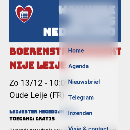
Wakkere
Events
Nederland
Menu
BoerenStreekMarkt
Home
Nije Leije
Agenda
Zo 13/12
-
10:00
Nieuwsbrief
Oude Leije (FR)
Telegram
Leijester Hegedijk 27 B
Inzenden
Toegang: gratis
Visie & contact