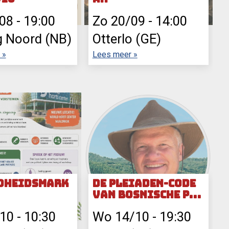
/08
-
19:00
Zo 20/09
-
14:00
g Noord (NB)
Otterlo (GE)
 »
Lees meer »
dheidsmark
De Pleiaden-code
van Bosnische pir
amides
/10
-
10:30
Wo 14/10
-
19:30