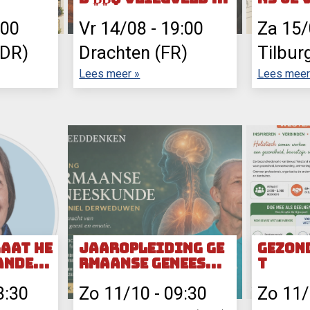
rachten
:00
Vr 14/08
-
19:00
Za 15
ogeveen (DR)
Drachten (FR)
Tilbur
Lees meer »
Lees meer
gaat he
Jaaropleiding Ge
Gezon
andere
rmaanse geneesku
t
nde
3:30
Zo 11/10
-
09:30
Zo 11