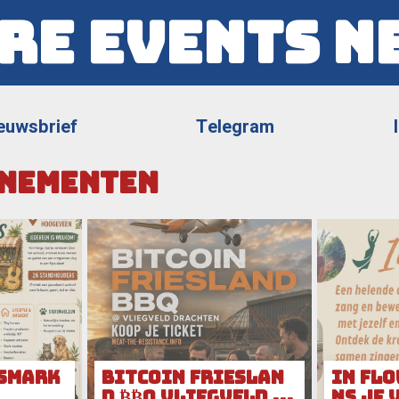
re Events N
euwsbrief
Telegram
nementen
smark
Bitcoin Frieslan
IN FLO
d ₿₿Q Vliegveld D
ns je 