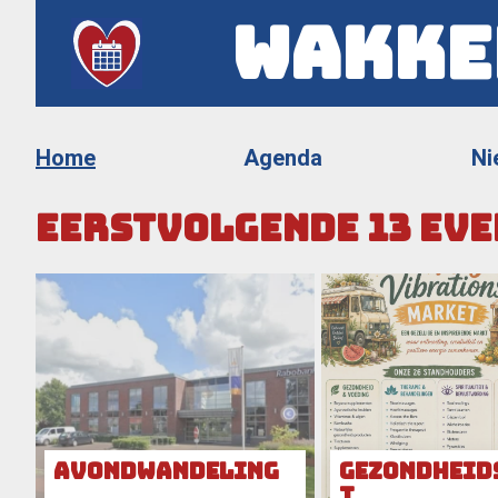
Wakke
Home
Agenda
Ni
Eerstvolgende
13
eve
Avondwandeling
gezondheid
t