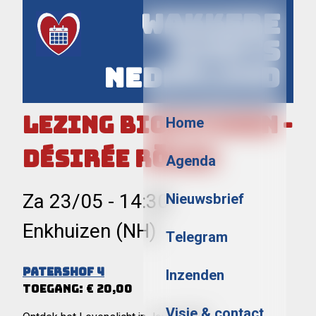
Wakkere
Events
Nederland
Menu
Lezing Biofotonen -
Home
Désirée Röver
Agenda
Za 23/05
-
14:30
Nieuwsbrief
Enkhuizen (NH)
Telegram
Patershof 4
Inzenden
Toegang: € 20,00
Visie & contact