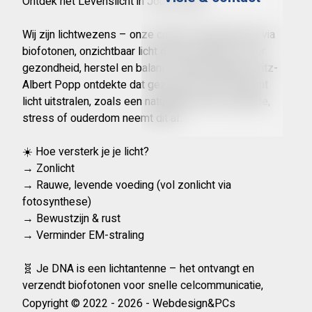
Ontdek het Levenslicht in Jouw Cellen
Wij zijn lichtwezens – onze cellen communiceren via
biofotonen, onzichtbaar licht dat essentieel is voor
gezondheid, herstel en balans. Wetenschapper Fritz-
Albert Popp ontdekte dat gezonde cellen coherent
licht uitstralen, zoals een natuurlijke laser. Bij ziekte,
stress of ouderdom neemt dit af.
☀️ Hoe versterk je je licht?
→ Zonlicht
→ Rauwe, levende voeding (vol zonlicht via
fotosynthese)
→ Bewustzijn & rust
→ Verminder EM-straling
🧬 Je DNA is een lichtantenne – het ontvangt en
verzendt biofotonen voor snelle celcommunicatie,
stofwisseling en DNA-herstel. Deze kennis biedt
Copyright © 2022 - 2026 - Webdesign&PCs