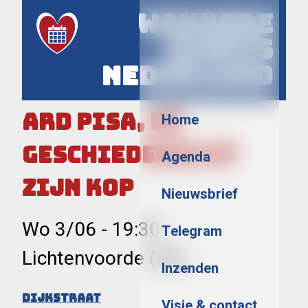
Wakkere
Events
Nederland
Menu
Ard Pisa, de
Home
geschiedenis op
Agenda
zijn kop
Nieuwsbrief
Wo 3/06
-
19:30
Telegram
Lichtenvoorde (GE)
Inzenden
Dijkstraat
Visie & contact