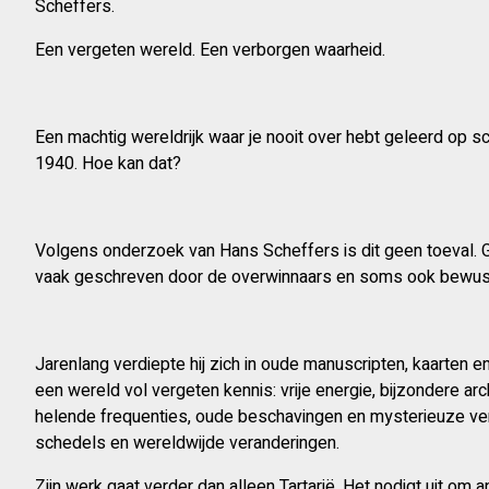
Scheffers.
Een vergeten wereld. Een verborgen waarheid.
Een machtig wereldrijk waar je nooit over hebt geleerd op s
1940. Hoe kan dat?
Volgens onderzoek van Hans Scheffers is dit geen toeval.
vaak geschreven door de overwinnaars en soms ook bewust
Jarenlang verdiepte hij zich in oude manuscripten, kaarten e
een wereld vol vergeten kennis: vrije energie, bijzondere arch
helende frequenties, oude beschavingen en mysterieuze ve
schedels en wereldwijde veranderingen.
Zijn werk gaat verder dan alleen Tartarië. Het nodigt uit om 