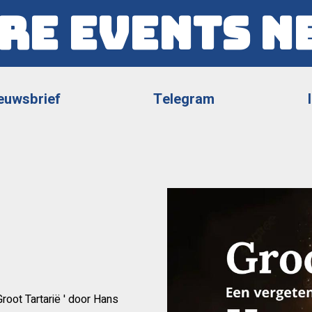
re Events N
euwsbrief
Telegram
root Tartarië ' door Hans