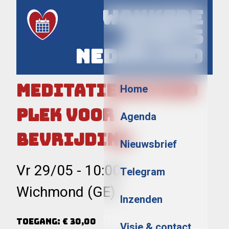
Wakkere
Events
Nederland
Menu
Meditatieochtend
Home
Plek voor
Agenda
Bevrijding
Nieuwsbrief
Vr 29/05
-
10:00
Telegram
Wichmond (GE)
Inzenden
Toegang: € 30,00
Visie & contact