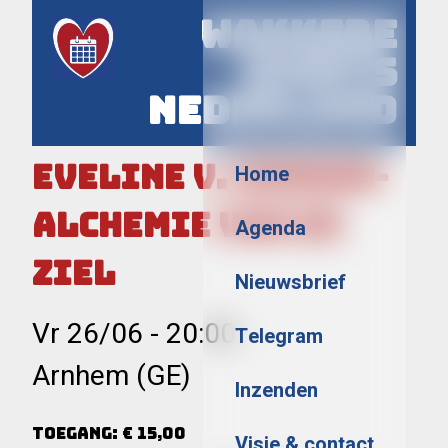
Wakkere
Events
Nederland
Menu
Eveline v. Dongen-
Home
Alchemie van de
Agenda
Ziel
Nieuwsbrief
Vr 26/06
-
20:00
Telegram
Arnhem (GE)
Inzenden
Toegang: € 15,00
Visie & contact