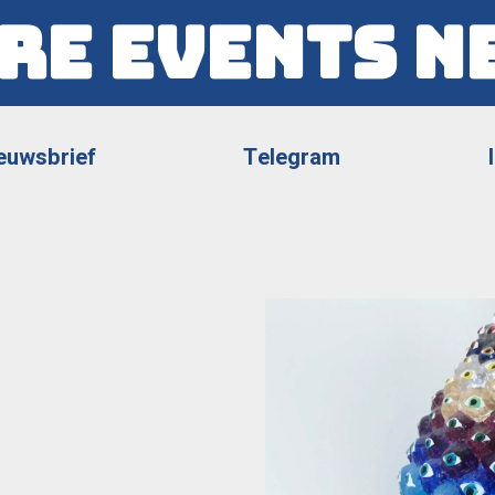
re Events N
euwsbrief
Telegram