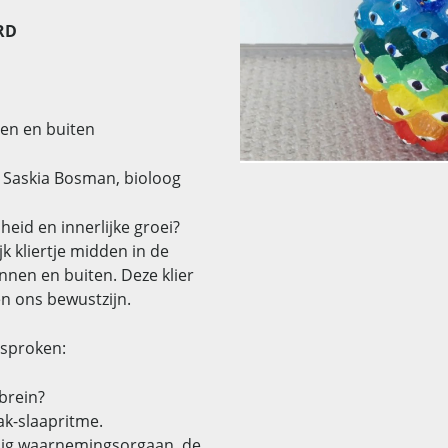
RD
nen en buiten
. Saskia Bosman, bioloog
heid en innerlijke groei?
k kliertje midden in de
nnen en buiten. Deze klier
en ons bewustzijn.
esproken:
 brein?
ak-slaapritme.
ijdig waarnemingsorgaan, de